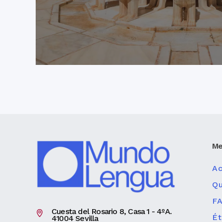
Me
Ac
Q
F
Cuesta del Rosario 8, Casa 1 - 4ºA.
Ét
41004 Sevilla