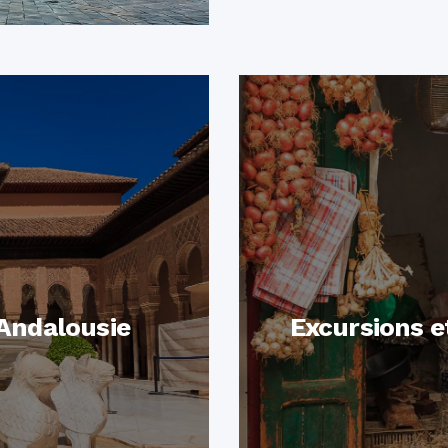
 Andalousie
Excursions et
ations
Cliqu