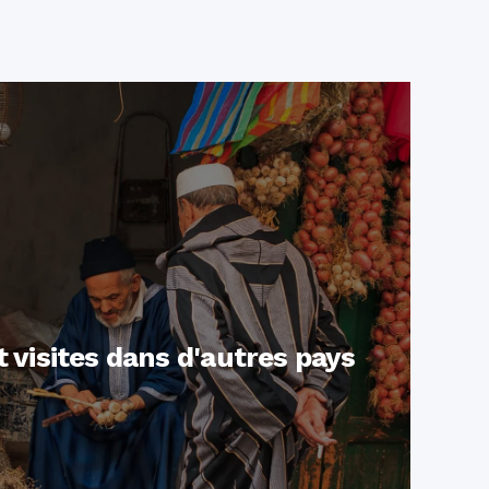
 visites dans d'autres pays
er pour voir les destinations