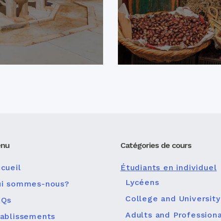
nu
Catégories de cours
cueil
Étudiants en individuel
Lycéens
ui sommes-nous?
College and University
AQs
Adults and Professiona
ablissements