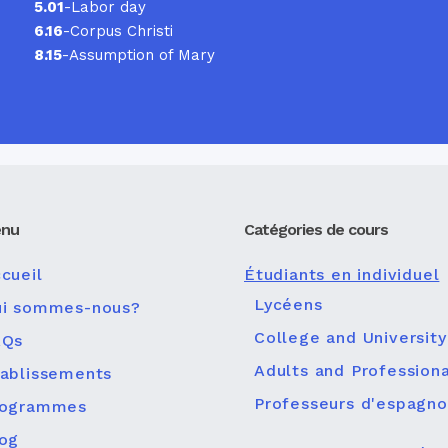
5.01
-Labor day
6.16
-Corpus Christi
8.15
-Assumption of Mary
nu
Catégories de cours
cueil
Étudiants en individuel
Lycéens
ui sommes-nous?
College and University
AQs
Adults and Professiona
ablissements
Professeurs d'espagno
rogrammes
og