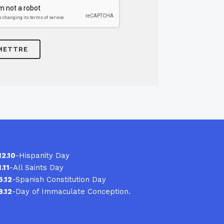
12.10
-Hispanity Day
1.11
-All Saints Day
6.12
-Spanish Constitution Day
8.12
-Day of Immaculate Conception.