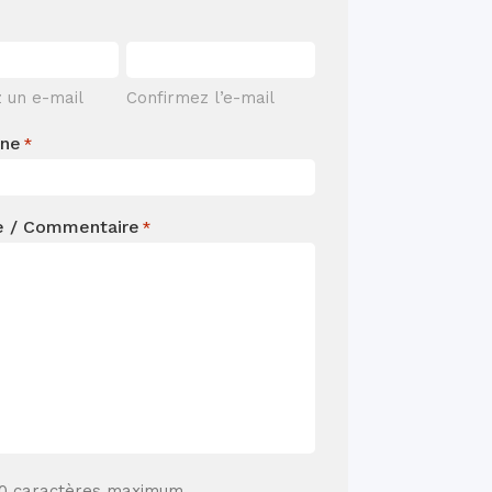
z un e-mail
Confirmez l’e-mail
one
*
e / Commentaire
*
00 caractères maximum