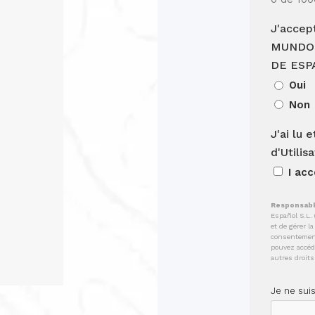
J'accep
MUNDO
DE ESP
Oui
Non
J'ai lu 
d'Utilis
I ac
Responsabl
Español S.L
et de gérer l
consentement
pouvez accéde
autres droits
Je ne sui