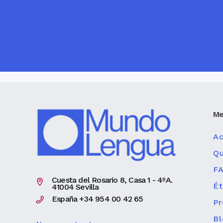
Me
Ac
Q
F
Cuesta del Rosario 8, Casa 1 - 4ºA.
Ét
41004 Sevilla
España +34 954 00 42 65
P
Bl