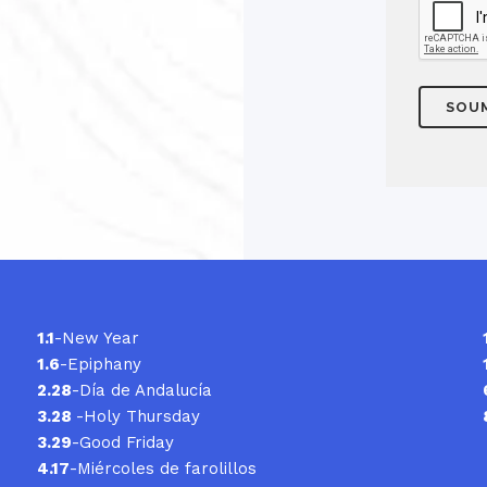
1.1
-New Year
1.6
-Epiphany
2.28
-Día de Andalucía
3.28
-Holy Thursday
3.29
-Good Friday
4.17
-Miércoles de farolillos