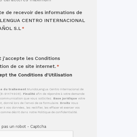
te de recevoir des informations de
LENGUA CENTRO INTERNACIONAL
AÑOL S.L
*
et j'accepte les Conditions
ation de ce site internet.
*
cept the
Conditions d'Utilisation
e du traitement
MundoLengua Centro Internacional de
. (B-91474908).
Finalité
afin de répondre à votre demande
a communication que vous sollicitez.
Base juridique
votre
, donné lors de l’envoi de ce formulaire.
Droits
Vous
r à vos données, les rectifier, les effacer et exercer vos
 comme décrit dans notre Politique de confidentialité.
s pas un robot - Captcha