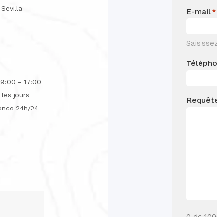
 Sevilla
E-mail
*
Saisisse
Téléph
 9:00 - 17:00
les jours
Requêt
gence 24h/24
l
0 de 10