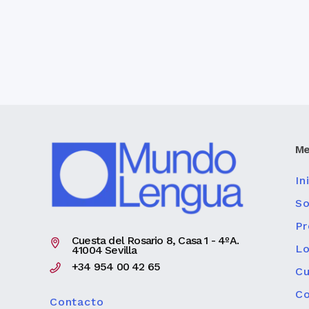
Me
In
So
Pr
Cuesta del Rosario 8, Casa 1 - 4ºA.
Lo
41004 Sevilla
+34 954 00 42 65
Cu
Co
Contacto