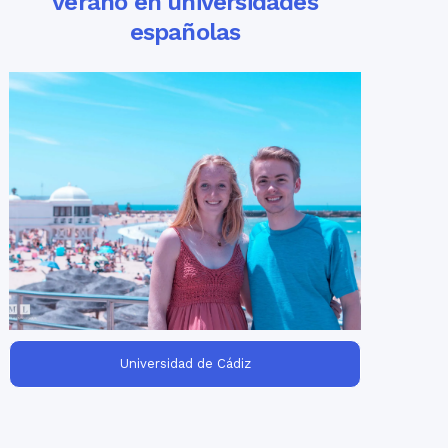
verano en universidades
españolas
Viajes universitarios de verano en
for groups of
universidades españolas
college & university students. Build your
own customized program according to
the needs of your students!
Universidad de Cádiz