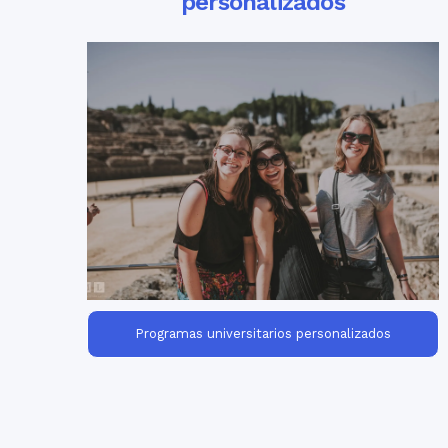
personalizados
Otros viajes universitarios
in Spain for groups of
personalizados
college & university students. Build your
custom program to meet the needs of
your students and faculty!
Programas universitarios personalizados