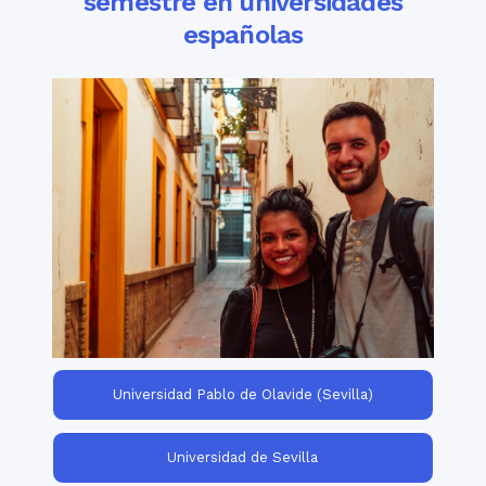
semestre en universidades
españolas
Viajes universitarios de semestre en
for groups of
universidades españolas
college & university students. Build your
own customized program according to
the needs of your students!
Universidad Pablo de Olavide (Sevilla)
Universidad de Sevilla