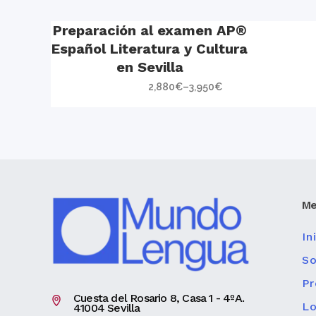
Preparación al examen AP®
Español Literatura y Cultura
en Sevilla
2,880
€
–
3,950
€
Me
In
So
Pr
Cuesta del Rosario 8, Casa 1 - 4ºA.
Lo
41004 Sevilla