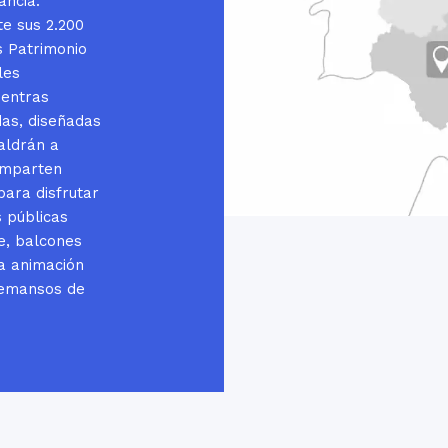
ancia.
e sus 2.200
s Patrimonio
les
ientras
das, diseñadas
aldrán a
comparten
para disfrutar
s públicas
e, balcones
la animación
 remansos de