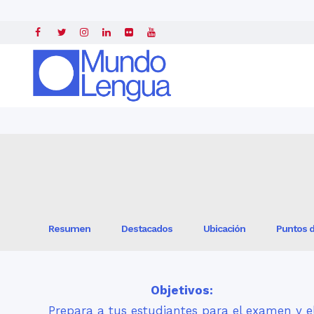
Inicio
»
Estudiantes de AP Español en España
» »
Viajes escolares par
Resumen
Destacados
Ubicación
Puntos d
Objetivos:
Prepara a tus estudiantes para el examen y e