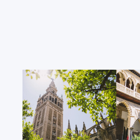
Barrio Santa Cruz
Situadas a tan sólo tres minutos a pie de Centro Mun
antiguo barrio judío serpentean entre edificios histór
naranjos. Aquí encontraréis tiendas con verdadero s
olvidar adquirir algún recuerdo de vuestro viaje, co
reminiscencias árabes o un azulejo de cerámica. Es 
empaparse de la historia de Sevilla y sentir que habé
tiempo.