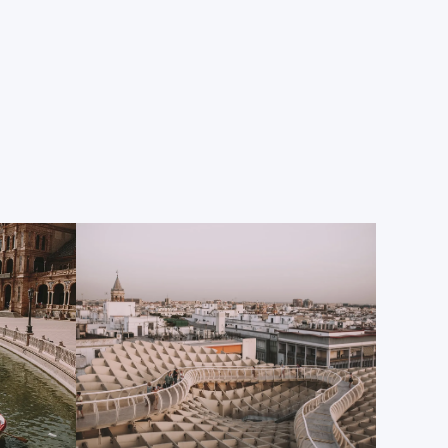
rodó una escena de la saga de “La Guerra de las
icircular abierto a una gran plaza con una
nal atravesado por cuatro puentes recubiertos de
sus aguas con tus estudiantes en uno de los botes de
ués, acércate al Parque de María Luisa: un pulmón
ajestuosos jardines por los que no dejan de pasar
tampa típicamente andaluza, donde también hay
naturaleza: en este parque vive la mayor diversidad
 tus alumnos será el sitio perfecto para paseos en