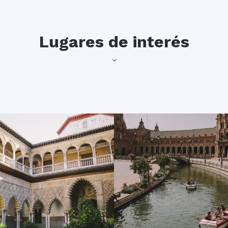
Lugares de interés
En este pintoresco lugar se 
Galaxias”. Es un edificio sem
doLengua, las callejuelas del
espectacular fuente y un ca
icos y plazas repletas de
cerámica. ¡Anímate a surcar 
abor andaluz: no debéis
alquiler para turistas! Desp
mo una bolsa de té con
verde de 40 hectáreas con m
el lugar perfecto para
coches de caballos. Una es
is viajado atrás en el
lugar para el disfrute de la 
de aves de toda Europa. Para