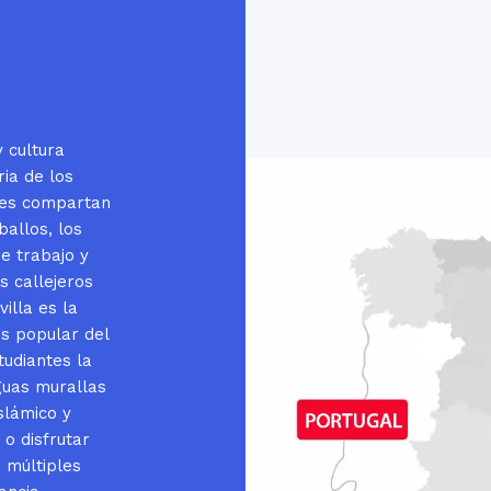
 cultura
ria de los
les compartan
ballos, los
e trabajo y
s callejeros
illa es la
ás popular del
tudiantes la
iguas murallas
slámico y
 o disfrutar
 múltiples