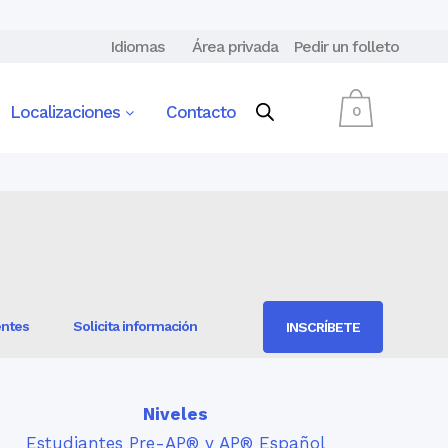
Idiomas
Área privada
Pedir un folleto
Localizaciones
Contacto
0
entes
Solicita información
INSCRÍBETE
Niveles
Estudiantes Pre-AP® y AP® Español