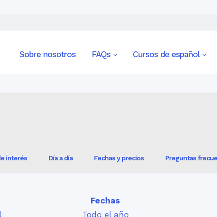
a estudiantes de español AP® Español Lengua y Cultura en Sevilla
Sobre nosotros
FAQs
Cursos de español
e interés
Día a día
Fechas y precios
Preguntas frecu
Fechas
l
Todo el año