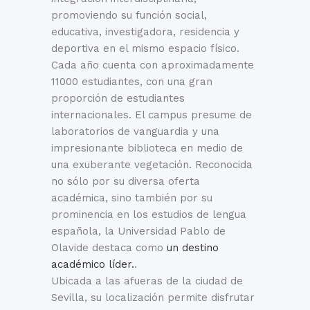
estilo mudéjar
de La Guerra de las
promoviendo su función social,
andaluz. En sus
Galaxias se
educativa, investigadora, residencia y
jardines podrás
decidieron a
deportiva en el mismo espacio físico.
pasear por sus
trasladarse hasta
Cada año cuenta con aproximadamente
patios, fuentes y
Sevilla para grabar
11000 estudiantes, con una gran
estanques, rodeados
escenas de su
proporción de estudiantes
de flores y naranjos
película.
internacionales. El campus presume de
–el árbol cuyo
laboratorios de vanguardia y una
nombre se ha
impresionante biblioteca en medio de
una exuberante vegetación. Reconocida
no sólo por su diversa oferta
académica, sino también por su
prominencia en los estudios de lengua
española, la Universidad Pablo de
Olavide destaca como
un destino
académico líder.
.
Ubicada a las afueras de la ciudad de
Sevilla, su localización permite disfrutar