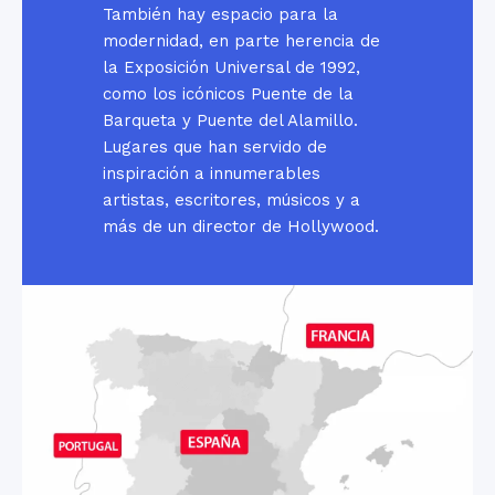
También hay espacio para la
modernidad, en parte herencia de
la Exposición Universal de 1992,
como los icónicos Puente de la
Barqueta y Puente del Alamillo.
Lugares que han servido de
inspiración a innumerables
artistas, escritores, músicos y a
más de un director de Hollywood.