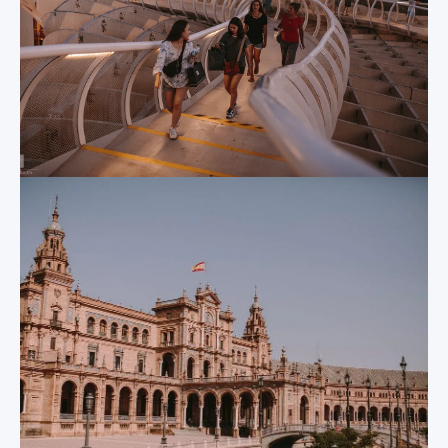
combina elementos
una nave central y
islámicos y
ochenta capitales
renacentistas. Fuera,
laterales. Merece la
en los jardines,
pena una visita en
tendrás la
detalle para
oportunidad de
contemplar una
pasear entre
amplia variedad de
fuentes, estanques y
obras de arte,
caminos flanqueados
retablos y tallas de
por largas filas de
valor incalculable.
naranjos. ¡Con un
poco de suerte, te
encontrarás con los
La Giralda
pavos reales que
viven allí!
And adjoining the
side of the cathedral
is the single most
La Plaza de
iconic image of