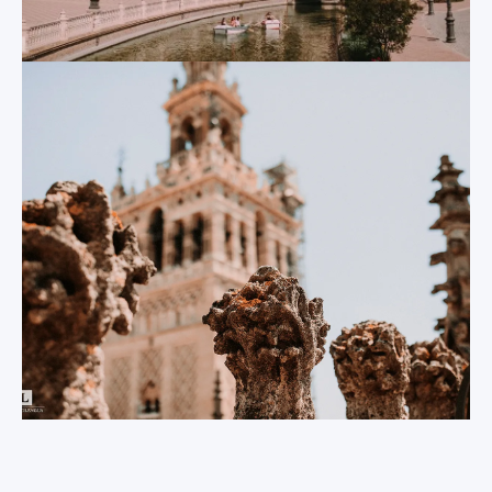
España
Seville. La Giralda
was originally a
Este semicírculo
minaret that formed
gigante, enclavado
part of the Moorish
en pleno Parque de
mosque prior to the
María Luisa, es
Catholic reconquest
quizás uno de los
in the 12
century and
enclaves más
was converted into a
modernos (de entre
bell tower by the
los clásicos), pero
Castilians. It can be
desde su
seen from all over
construcción en 1928
the city, and if you
se ha ganado un
manage to climb to
lugar privilegiado
the top of this 340
entre los puntos de
feet high tower,
interés de Sevilla
some of the best
más populares. La
views of the city and
fuente central, con
surrounding area are
un canal cruzado
your reward.