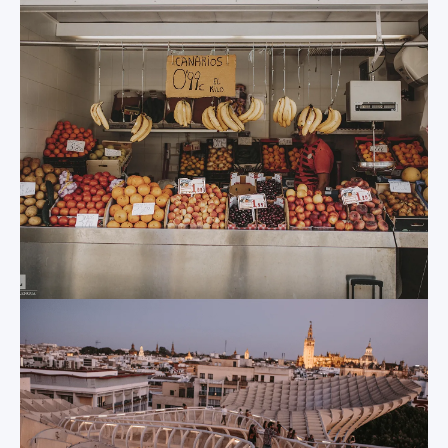
Cathedral
La catedral gótica
El Barrio de
más grande del
Santa Cruz
mundo se erigió en
el siglo XII: vista su
Este monumento
magnificencia, se
patrimonio de la
entiende
Humanidad, del siglo
perfectamente
XIV, es un
porque la UNESCO
majestuoso palacio
la declaró
rodeado de jardines
Patrimonio de la
de cuento de hadas.
Humanidad. En su
Dentro, podrás
interior los turistas
contemplar uno de
se quedan
los mejores
absolutamente
ejemplos de la
impresionados por
arquitectura
este esplendido
mudéjar, que
edificio religioso, con