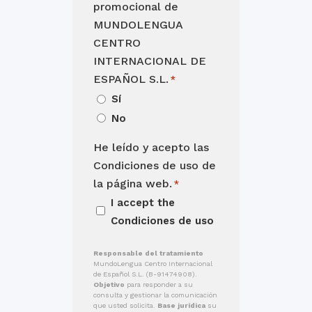
promocional de
MUNDOLENGUA
CENTRO
INTERNACIONAL DE
ESPAÑOL S.L.
*
Sí
No
He leído y acepto las
Condiciones de uso de
la página web.
*
I accept the
Condiciones de uso
Responsable del tratamiento
MundoLengua Centro Internacional
de Español S.L. (B-91474908).
Objetivo
para responder a su
consulta y gestionar la comunicación
que usted solicita.
Base jurídica
su