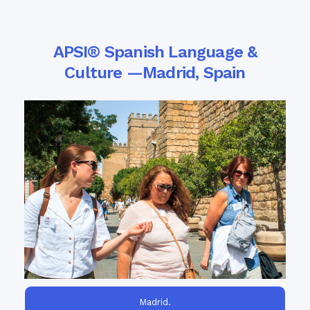
APSI® Spanish Language &
Culture —Madrid, Spain
Take advantage of the only College Board-
AP® Spanish Language and
approved
program in Spain for
Culture workshop
Spanish teachers!
Madrid.