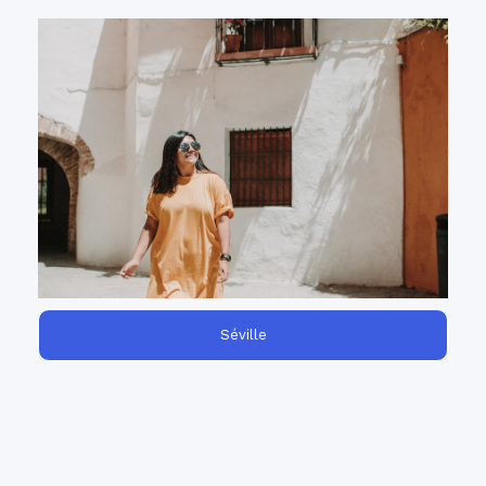
through an
Develop your teaching skills
intensive teacher training in the heart of
Andalusia.
Séville