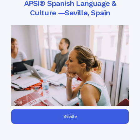
APSI® Spanish Language &
Culture —Seville, Spain
College Board-
Take advantage of the only
approved AP® Spanish language and culture
program in Spain for Spanish
workshop
teachers!
Séville