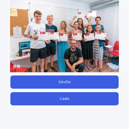
cours de préparation Pre-AP®
Nos
sont construits afin de préparer
d'espagnol
vos étudiants aux cours et à l'examen de
l'AP®. Emmenez-les vers le lieu idéal pour
apprendre la langue, la littérature et la
culture espagnoles : l'Espagne elle-même!
Séville
Cadix