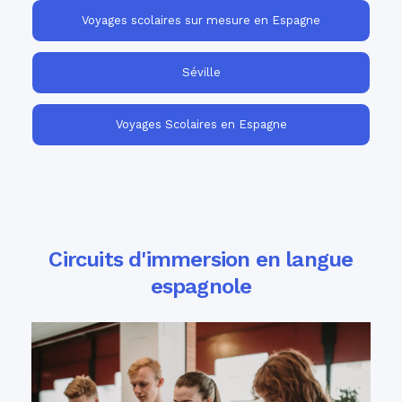
Voyages scolaires sur mesure en Espagne
Séville
Voyages Scolaires en Espagne
Circuits d'immersion en langue
espagnole