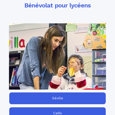
Bénévolat pour lycéens
missions de bénévolat pour lycéens
Nos
sont parfaites pour donner à vos élèves
l'opportunité inoubliable d'aider la
collectivité, d'apprendre l'espagnol et de
découvrir la culture du pays.
Séville
Cadix