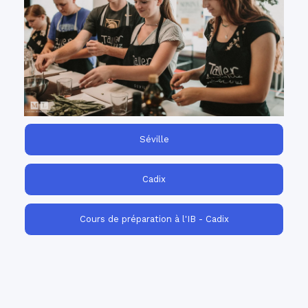
circuits personnalisés d'immersion en
Nos
sont parfaits pour plonger
langue espagnole
vos élèves du collège ou du lycée dans la
langue et la culture espagnoles !
Séville
Cadix
Cours de préparation à l'IB - Cadix