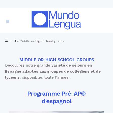
Accueil
»
Middle or High School groups
MIDDLE OR HIGH SCHOOL GROUPS
Découvrez notre grande
variété de séjours en
Espagne adaptés aux groupes de collégiens et de
lycéens
, disponibles toute l'année.
Programme Pré-AP®
d'espagnol