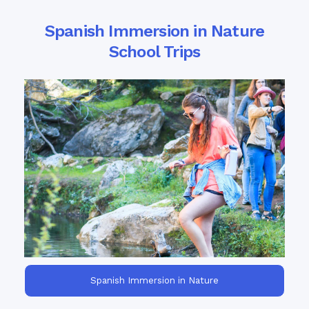
Spanish Immersion in Nature
School Trips
authentic rural lifestyle
Deep dive into the
and cultural and natural landscapes of
Spain's countryside
Spanish Immersion in Nature