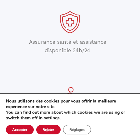
Assurance santé et assistance
disponible 24h/24
Nous utilisons des cookies pour vous offrir la meilleure
expérience sur notre site.
You can find out more about which cookies we are using or
switch them off in
settings
.
Une marche d'orientation dans Cadix
au début du programme
Accepter
Rejeter
Réglages