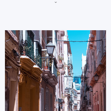
Puerto de
La Cathédrale
Santa María)
de Cadix
Cette petite ville
Cette magnifique
historique est située
cathédrale présente
sur les rives du
une architecture
fleuve Guadalete,
baroque complexe,
juste à l'extérieur de
une façade
la ville de Cadix, où
majestueuse et un
vous et vos élèves
clocher d'où l'on
pourrez visiter le
peut profiter d'une
château de San
vue imprenable sur
Marcos, les arènes
la ville environnante.
d'El Puerto, l'église