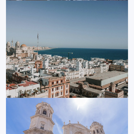
de Iglesia Mayor
Prioral et le
La Tour Tavira
monastère de la
Victoire.
Construite dans les
années 1700, cette
tour de guet
Autres lieux
historique contient
d'intérêt
une caméra obscura
et vous offre des
La liste des sites
vues encore plus
cités ci-dessus ne
époustouflantes de
fait qu'effleurer en
la ville.
surface ce que Cadix
a à offrir ! Dans la
ville et la province
Le Château de
environnante, vous
Santa Catalina
et vos élèves
trouverez une
Originally a fortress