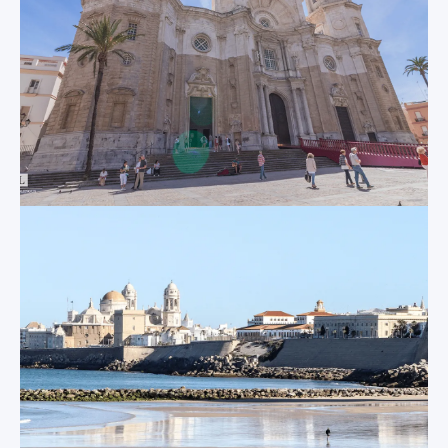
abondance d'autres
that was
lieux à visiter,
constructed in the
notamment des
17
century, this
th
ruines romaines, des
seaside castle now
palais, des
houses a modern art
monuments, des
gallery.
musées et encore
plus de châteaux et
de cathédrales.
Le Port de
Santa Maria (El