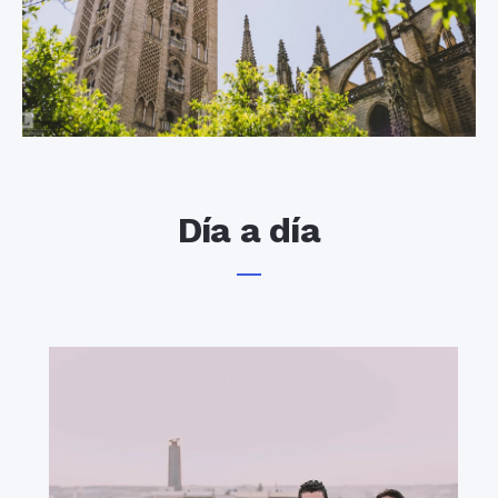
de Sevilla en el siglo
una red de paneles
XII, se reconvirtió en
que forman una
templo católico y se
malla gigante sobre
convirtió el minarete
una céntrica plaza;
en campanario. La
abajo, en el
Giralda es, sin duda,
subsuelo, un
el símbolo de
yacimiento romano
Sevilla, visible a
visitable por todo
Día a día
kilómetros de
aquel que lo desee.
distancia: distinguirla
Nadie puede irse de
en el horizonte es la
la capital andaluza
señal para muchos
sin subir a la parte
sevillanos de que
más alta de esta
están en casa.
estructura, conocida
popularmente como
“Las Setas” por su
El Real Alcázar
extraordinario
parecido a un banco
Otro enclave