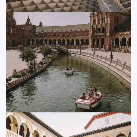
UNESCO, y es el
fuente central, los
lugar de descanso
canales de
eterno del
navegación y una
descubridor del
colorida azulejería
continente
que representa las
americano, Cristóbal
distintas provincias
Colón. Su exterior es
españolas. Es una
impresionante, pero
verdadera explosión
su interior no se
de formas y colores
queda atrás: una
que la han
gigantesca nave
convertido en uno de
central rodeada de
los puntos de
ochenta capillas
referencia para el
laterales que
turismo en Sevilla. Ni
alberga una de las
siquiera Hollywood
mejores colecciones
ha podido resistirse
de arte religioso de
a sus encantos y la
España.
han convertido en