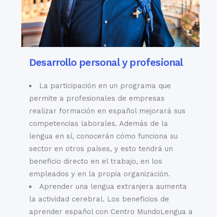
numerosas huellas
fortificación en las
del pasado, que
orillas del río
permitirán entender
Guadalquivir que
cómo era aquí la
brilla con una
vida diaria y
deliciosa sombra de
Desarrollo personal y profesional
empaparse de siglos
oro a la luz del
de historia. Una vez
atardecer.
entras en el Barrio
La participación en un programa que
de Santa Cruz, el
Más museos de
permite a profesionales de empresas
tiempo se detiene y
los que puedas
realizar formación en español mejorará sus
la vida transcurre a
imaginar. Algunos de
competencias laborales. Además de la
otro ritmo.
los más populares
lengua en sí, conocerán cómo funciona su
incluyen el Museo
sector en otros países, y esto tendrá un
del Flamenco, el
beneficio directo en el trabajo, en los
La Plaza de
Museo de Artes y
empleados y en la propia organización.
España
Tradiciones
Aprender una lengua extranjera aumenta
Populares, el Museo
la actividad cerebral. Los beneficios de
De las angostas y
Arqueológico de
aprender español con Centro MundoLengua a