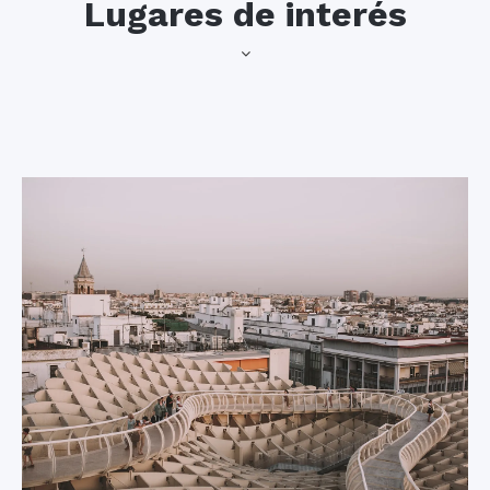
Lugares de interés
atraviesa el Parque
La Catedral de
de María Luisa en
Sevilla
dirección a este
ejemplo de
No hay mejor lugar
arquitectura de los
para comenzar esta
años 20, las torres
lista que la Catedral
que flanquean esta
de Sevilla. La
plaza semicircular
catedral gótica más
emergen entre los
grande del mundo
árboles. Poco a
está registrada
poco se distinguen
como Patrimonio de
las arcadas, los
la Humanidad por la
puentes bajos, la