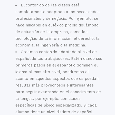
declarado
necesario visitarlo
El contenido de las clases está
porque ya lo ha visto
Patrimonio de la
completamente adaptado a las necesidades
en una pantalla,
Humanidad por la
profesionales y de negocio. Por ejemplo, se
descarte la idea:
UNESCO, alberga
hace hincapié en el léxico propio del ámbito
pasar una tarde
algunos de los
de actuación de la empresa, como las
entre naranjos,
registros y
estanques y hasta
tecnologías de la información, el derecho, la
documentos
pavos reales es una
economía, la ingeniería o la medicina.
históricos más
experiencia que
Creamos contenido adaptado al nivel de
importantes de
cautiva los sentidos.
español de los trabajadores. Estén dando sus
España.
primeros pasos en el español o dominen el
El Palacio de las
idioma al más alto nivel, pondremos el
Dueñas, del siglo XV,
El Barrio de
acento en aquellos aspectos que os puedan
donde nació el
Santa Cruz
resultar más provechosos e interesantes
notable poeta
para seguir avanzando en el conocimiento de
español Antonio
Pasear por las
la lengua: por ejemplo, con clases
Machado, es famoso
calles del antiguo
específicas de léxico especializado. Si cada
por su inusual
barrio judío de
alumno tiene un nivel distinto de español,
combinación de arte
Sevilla es, para