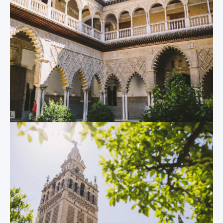
escenario de más de
una película.
La Giralda
Junto a la Catedral
Metropol
se encuentra su
Parasol
campanario, la
Giralda, que la
No hay duda: esta
sobrepasa con
enorme estructura
creces. Con más de
de madera es uno
cien metros de
de los
altura, la Giralda era
emplazamientos
originariamente el
más curiosos de
minarete de la
Sevilla. Es un
antigua mezquita que
ejemplo
se alzaba en este
paradigmático de
mismo lugar. Sin
combinación de
embargo, tras la
antigüedad y
Reconquista cristiana
modernidad: arriba,