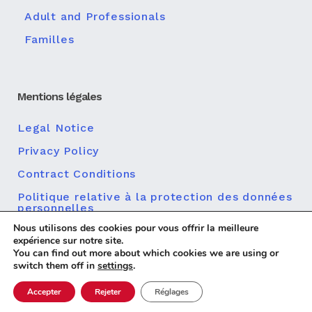
Adult and Professionals
Familles
Mentions légales
Legal Notice
Privacy Policy
Contract Conditions
Politique relative à la protection des données
personnelles
Nous utilisons des cookies pour vous offrir la meilleure
Politique en matière de cookies
expérience sur notre site.
You can find out more about which cookies we are using or
switch them off in
settings
.
Accepter
Rejeter
Réglages
Diseño web
© 2026 Centro MundoLengua |