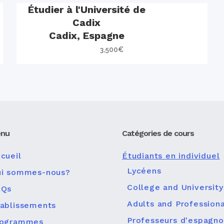
Étudier à l'Université de
Cadix
Cadix, Espagne
3,500
€
nu
Catégories de cours
cueil
Étudiants en individuel
Lycéens
ui sommes-nous?
College and University
AQs
Adults and Professiona
ablissements
Professeurs d'espagno
rogrammes