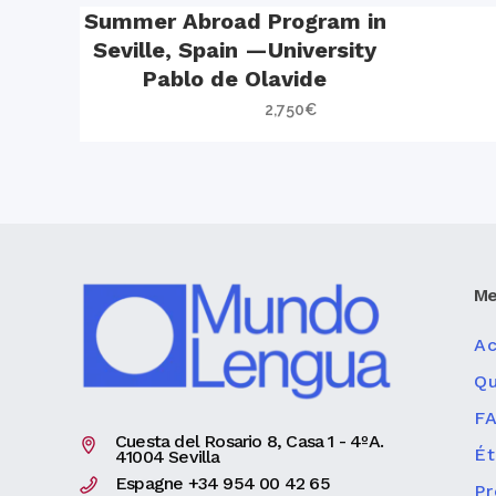
Summer Abroad Program in
Seville, Spain —University
Pablo de Olavide
2,750
€
Me
Ac
Q
F
Cuesta del Rosario 8, Casa 1 - 4ºA.
Ét
41004 Sevilla
Espagne +34 954 00 42 65
P