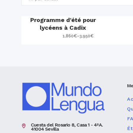
Programme d'été pour
lycéens à Cadix
1,860
€
–
3,950
€
Me
Ac
Q
F
Cuesta del Rosario 8, Casa 1 - 4ºA.
Ét
41004 Sevilla