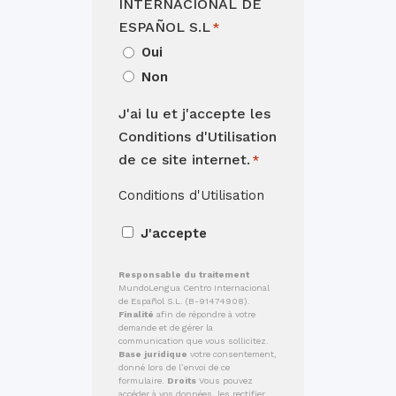
INTERNACIONAL DE
ESPAÑOL S.L
*
Oui
Non
J'ai lu et j'accepte les
Conditions d'Utilisation
de ce site internet.
*
Conditions d'Utilisation
J'accepte
Responsable du traitement
MundoLengua Centro Internacional
de Español S.L. (B-91474908).
Finalité
afin de répondre à votre
demande et de gérer la
communication que vous sollicitez.
Base juridique
votre consentement,
donné lors de l’envoi de ce
formulaire.
Droits
Vous pouvez
accéder à vos données, les rectifier,