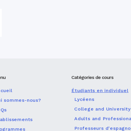
nu
Catégories de cours
cueil
Étudiants en individuel
Lycéens
ui sommes-nous?
College and University
AQs
Adults and Professiona
ablissements
Professeurs d'espagno
rogrammes