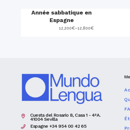
Année sabbatique en
Espagne
12,200
€
–
12,800
€
Me
Ac
Q
F
Cuesta del Rosario 8, Casa 1 - 4ºA.
Ét
41004 Sevilla
Espagne +34 954 00 42 65
P