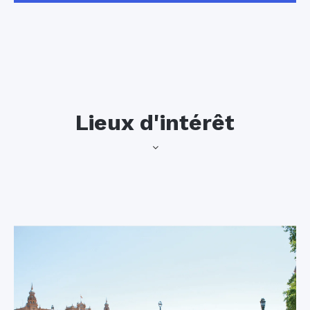
Lieux d'intérêt
La Cathédrale
La Place
de Seville
d'Espagne
Il est tout à fait
Située en face du
approprié de
Parque de María