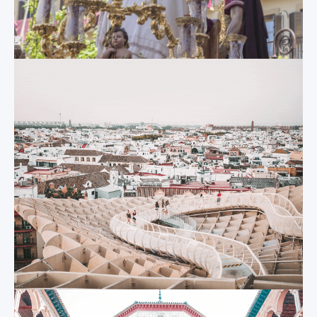
collection d'œuvres
navigation peu
d'art ecclésiastiques,
profonds, ses ponts
de peintures,
bas et larges, ses
d'icônes, de
arches profondes et
sculptures et de
ses alcôves
gravures est l'une
carrelées dédiées à
des plus
chaque province
intéressantes
espagnole, qui
d'Espagne, et la nef
offrent une quantité
centrale de la
presque illimitée de
cathédrale, entourée
possibilités de
de 80 chapelles
photos tout au long
latérales, est très
de l'année.
impressionnante. Et
le meilleur ? La
cathédrale de
Metropol
Séville se trouve à
Parasol
seulement 5 minutes