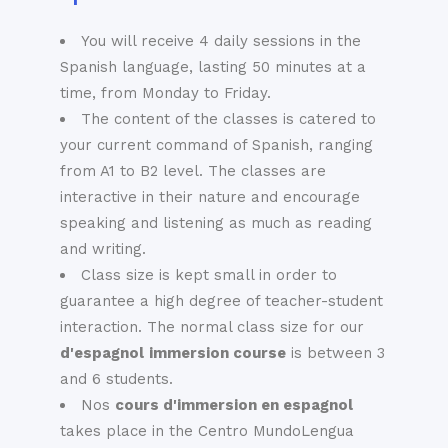
tournage. Se
archives historiques
promener dans les
les plus importantes
You will receive 4 daily sessions in the
patios, les cours, les
d'Espagne sont
Spanish language, lasting 50 minutes at a
places, les
conservées.
time, from Monday to Friday.
fontaines, les
Plaza de Toros :
The content of the classes is catered to
orangers, les paons
la "cathédrale de la
your current command of Spanish, ranging
et bien sûr le palais
tauromachie" est
from A1 to B2 level. The classes are
lui-même est une
une des arènes de
interactive in their nature and encourage
activité qui ne peut
corrida les plus
speaking and listening as much as reading
jamais être
prestigieuse et
and writing.
ennuyeuse.
célèbre d'Espagne.
Class size is kept small in order to
Un grand nombre
guarantee a high degree of teacher-student
Le Quartier de
de musées
interaction. The normal class size for our
incroyables, incluant
d'espagnol
immersion course
is between 3
Santa Cruz
notamment: le
and 6 students.
Musée du Flamenco,
Également connu
Nos
cours d'immersion en espagnol
le Musée
sous le nom de vieux
takes place in the Centro MundoLengua