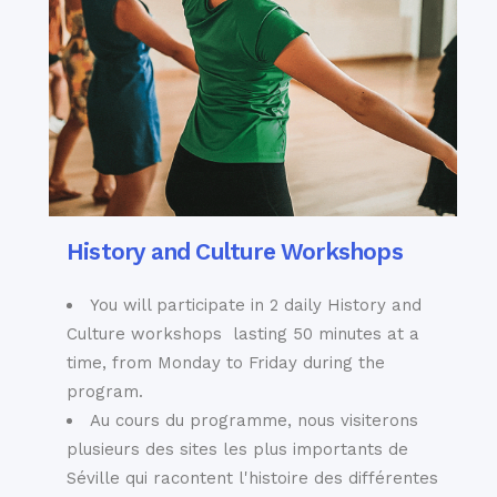
carrelage élégant ou
Dueñas ; célèbre
d'un panneau
pour sa combinaison
d'information
peu orthodoxe des
consacré à la vie
styles architecturaux
extraordinaire d'un
mauresque et
ancien résident de
gothique, ce palais
ce Barrio à travers
les siècles. Et en
du 15ème siècle est
vous enfonçant de
également le lieu de
History and Culture Workshops
plus en plus dans
naissance du
Santa Cruz, vous
célèbre poète
You will participate in 2 daily History and
commencerez peut-
espagnol Antonio
être à vous
Culture workshops lasting 50 minutes at a
Machado.
convaincre que vous
time, from Monday to Friday during the
voyagez dans le
program.
temps.....
Au cours du programme, nous visiterons
plusieurs des sites les plus importants de
Séville qui racontent l'histoire des différentes