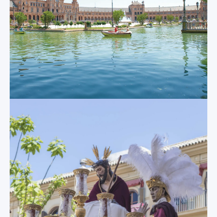
commencer une liste
Luisa, cette
des principales
gigantesque place
curiosités de Séville
semi-circulaire
par la cathédrale, la
construite en 1928
plus grande
est rapidement
cathédrale gothique
devenue l'un des
du monde entier.
sites les plus
Située sur la tombe
populaires de
de Christophe
Séville. Utilisée
Colomb et classée
comme lieu de
au patrimoine
tournage pour la
mondial de
franchise Star Wars,
l'UNESCO, elle
la Plaza de España
impressionne les
est l'un des sites les
visiteurs par sa
plus célèbres de
beauté intérieure
Séville, avec ses
autant que par sa
tours flamboyantes,
magnificence
sa fontaine en arc,
extérieure. Sa
ses canaux de